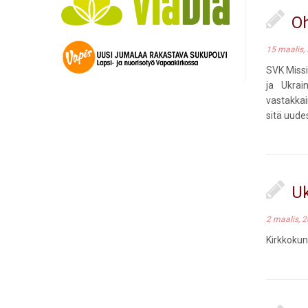
Oh
15 maalis,
SVK Missi
ja Ukrai
vastakkai
sitä uude
Uk
2 maalis, 
Kirkkokun