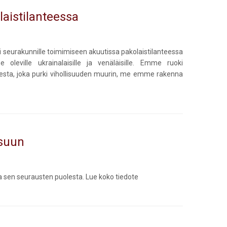
laistilanteessa
i seurakunnille toimimiseen akuutissa pakolaistilanteessa
oleville ukrainalaisille ja venäläisille. Emme ruoki
ksesta, joka purki vihollisuuden muurin, me emme rakenna
tsuun
ja sen seurausten puolesta. Lue koko tiedote