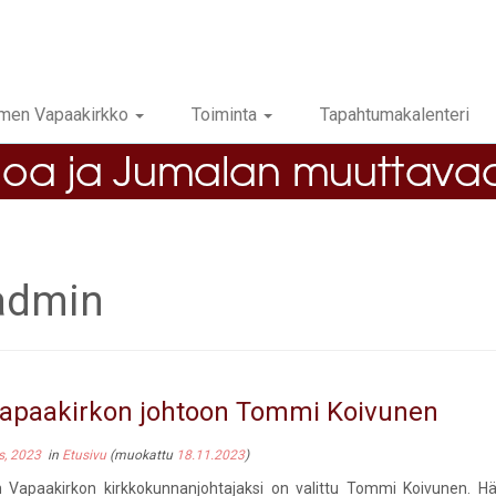
men Vapaakirkko
Toiminta
Tapahtumakalenteri
admin
apaakirkon johtoon Tommi Koivunen
s, 2023
in
Etusivu
(muokattu
18.11.2023
)
Vapaakirkon kirkkokunnanjohtajaksi on valittu Tommi Koivunen. Hä