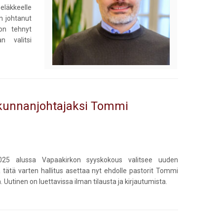
eläkkeelle
on johtanut
on tehnyt
n valitsi
kokunnanjohtajaksi Tommi
025 alussa Vapaakirkon syyskokous valitsee uuden
a tätä varten hallitus asettaa nyt ehdolle pastorit Tommi
utinen on luettavissa ilman tilausta ja kirjautumista.