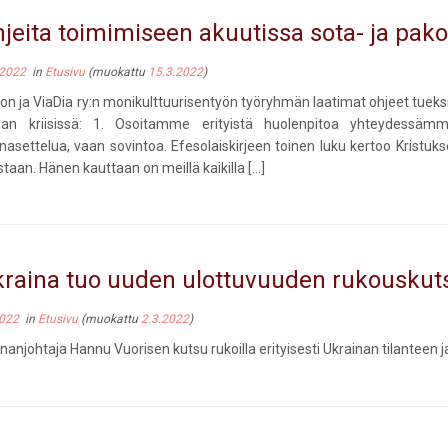
jeita toimimiseen akuutissa sota- ja pako
 2022
in
Etusivu
(muokattu
15.3.2022
)
on ja ViaDia ry:n monikulttuurisentyön työryhmän laatimat ohjeet tueks
nan kriisissä: 1. Osoitamme erityistä huolenpitoa yhteydessämme 
nasettelua, vaan sovintoa. Efesolaiskirjeen toinen luku kertoo Kristu
staan. Hänen kauttaan on meillä kaikilla […]
raina tuo uuden ulottuvuuden rukousku
2022
in
Etusivu
(muokattu
2.3.2022
)
nanjohtaja Hannu Vuorisen kutsu rukoilla erityisesti Ukrainan tilanteen 