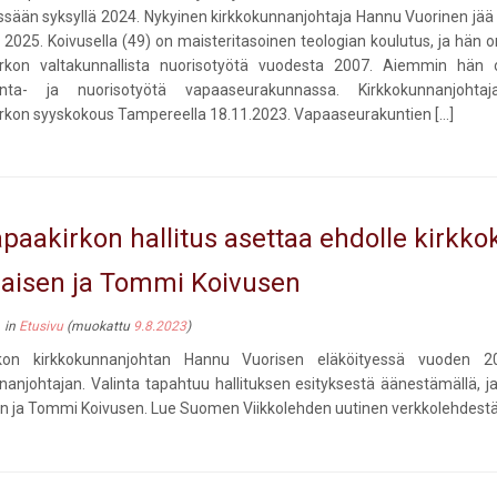
ssään syksyllä 2024. Nykyinen kirkkokunnanjohtaja Hannu Vuorinen jää 
 2025. Koivusella (49) on maisteritasoinen teologian koulutus, ja hän 
rkon valtakunnallista nuorisotyötä vuodesta 2007. Aiemmin hän 
nta- ja nuorisotyötä vapaaseurakunnassa. Kirkkokunnanjohtaja
rkon syyskokous Tampereella 18.11.2023. Vapaaseurakuntien […]
paakirkon hallitus asettaa ehdolle kirk
laisen ja Tommi Koivusen
in
Etusivu
(muokattu
9.8.2023
)
kon kirkkokunnanjohtan Hannu Vuorisen eläköityessä vuoden 2
nanjohtajan. Valinta tapahtuu hallituksen esityksestä äänestämällä, j
en ja Tommi Koivusen. Lue Suomen Viikkolehden uutinen verkkolehdestä. U