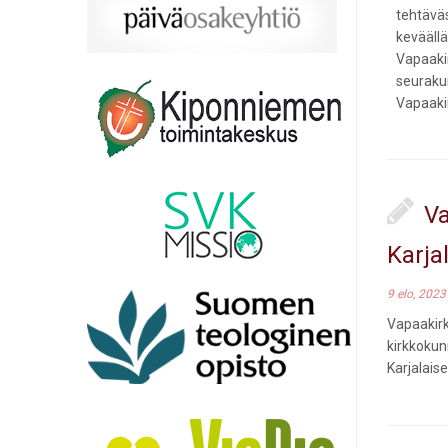
tehtävä
keväällä
Vapaaki
seuraku
Vapaaki
Va
Karja
9 elo, 2023
Vapaakir
kirkkokun
Karjalais