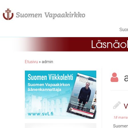
Suo
Etusivu
»
admin
V
18 marra
Suomen 