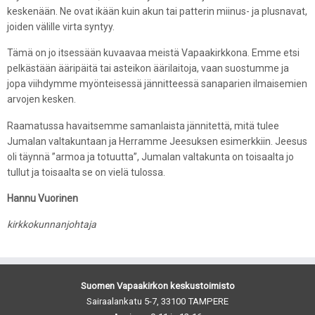
keskenään. Ne ovat ikään kuin akun tai patterin miinus- ja plusnavat,
joiden välille virta syntyy.
Tämä on jo itsessään kuvaavaa meistä Vapaakirkkona. Emme etsi
pelkästään ääripäitä tai asteikon äärilaitoja, vaan suostumme ja
jopa viihdymme myönteisessä jännitteessä sanaparien ilmaisemien
arvojen kesken.
Raamatussa havaitsemme samanlaista jännitettä, mitä tulee
Jumalan valtakuntaan ja Herramme Jeesuksen esimerkkiin. Jeesus
oli täynnä ”armoa ja totuutta”, Jumalan valtakunta on toisaalta jo
tullut ja toisaalta se on vielä tulossa.
Hannu Vuorinen
kirkkokunnanjohtaja
Suomen Vapaakirkon keskustoimisto
Sairaalankatu 5-7, 33100 TAMPERE