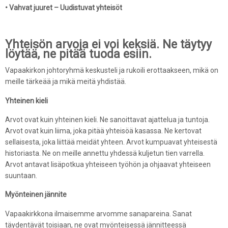
• Vahvat juuret – Uudistuvat yhteisöt
Yhteisön arvoja ei voi keksiä. Ne täytyy
löytää, ne pitää tuoda esiin.
Vapaakirkon johtoryhmä keskusteli ja rukoili erottaakseen, mikä on
meille tärkeää ja mikä meitä yhdistää.
Yhteinen kieli
Arvot ovat kuin yhteinen kieli. Ne sanoittavat ajattelua ja tuntoja.
Arvot ovat kuin liima, joka pitää yhteisöä kasassa. Ne kertovat
sellaisesta, joka liittää meidät yhteen. Arvot kumpuavat yhteisestä
historiasta. Ne on meille annettu yhdessä kuljetun tien varrella.
Arvot antavat lisäpotkua yhteiseen työhön ja ohjaavat yhteiseen
suuntaan.
Myönteinen jännite
Vapaakirkkona ilmaisemme arvomme sanapareina. Sanat
täydentävät toisiaan, ne ovat myönteisessä jännitteessä