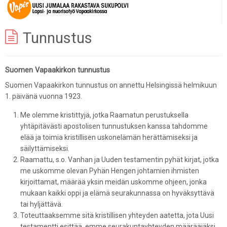
Tunnustus
Suomen Vapaakirkon tunnustus
Suomen Vapaakirkon tunnustus on annettu Helsingissä helmikuun
1. päivänä vuonna 1923.
Me olemme kristittyjä, jotka Raamatun perustuksella
yhtäpitävästi apostolisen tunnustuksen kanssa tahdomme
elää ja toimia kristillisen uskonelämän herättämiseksi ja
säilyttämiseksi.
Raamattu, s.o. Vanhan ja Uuden testamentin pyhät kirjat, jotka
me uskomme olevan Pyhän Hengen johtamien ihmisten
kirjoittamat, määrää yksin meidän uskomme ohjeen, jonka
mukaan kaikki oppi ja elämä seurakunnassa on hyväksyttävä
tai hyljättävä.
Toteuttaaksemme sitä kristillisen yhteyden aatetta, jota Uusi
testamentti esittää, emme seurakuntayhteyden määrääjäksi