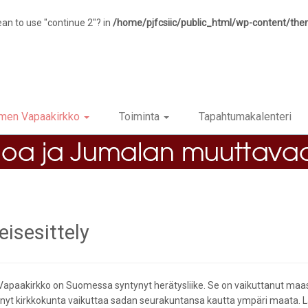
ean to use "continue 2"? in
/home/pjfcsiic/public_html/wp-content/th
men Vapaakirkko
Toiminta
Tapahtumakalenteri
eisesittely
paakirkko on Suomessa syntynyt herätysliike. Se on vaikuttanut maassam
ynyt kirkkokunta vaikuttaa sadan seurakuntansa kautta ympäri maata. Lä