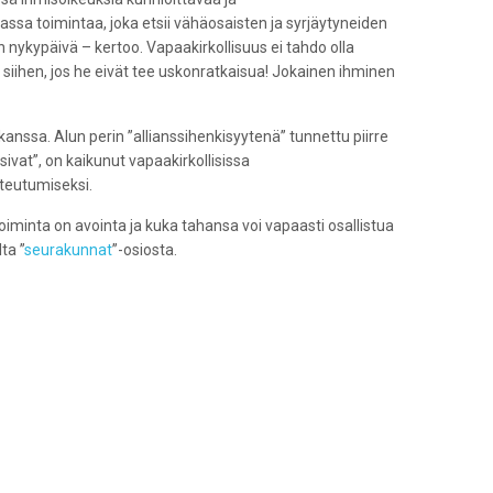
sa toimintaa, joka etsii vähäosaisten ja syrjäytyneiden
 nykypäivä – kertoo. Vapaakirkollisuus ei tahdo olla
y siihen, jos he eivät tee uskonratkaisua! Jokainen ihminen
kanssa. Alun perin ”allianssihenkisyytenä” tunnettu piirre
sivat”, on kaikunut vapaakirkollisissa
teutumiseksi.
iminta on avointa ja kuka tahansa voi vapaasti osallistua
ta ”
seurakunnat
”-osiosta.