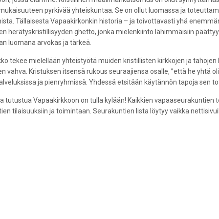
ukaisuuteen pyrkivää yhteiskuntaa. Se on ollut luomassa ja toteuttamas
sta. Tällaisesta Vapaakirkonkin historia – ja toivottavasti yhä enemmän
nen herätyskristillisyyden ghetto, jonka mielenkiinto lähimmäisiin päätty
n luomana arvokas ja tärkeä.
ko tekee mielellään yhteistyötä muiden kristillisten kirkkojen ja tahojen 
n vahva. Kristuksen itsensä rukous seuraajiensa osalle, ”että he yhtä oli
lveluksissa ja pienryhmissä. Yhdessä etsitään käytännön tapoja sen to
a tutustua Vapaakirkkoon on tulla kylään! Kaikkien vapaaseurakuntien to
en tilaisuuksiin ja toimintaan. Seurakuntien lista löytyy vaikka nettisivuil