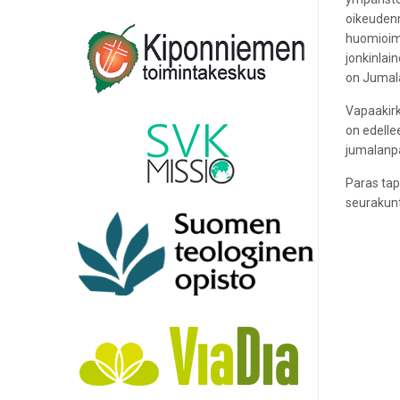
oikeudenm
huomioimi
jonkinlai
on Jumala
Vapaakirk
on edellee
jumalanpa
Paras tap
seurakunti