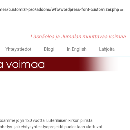
emes/customizr-pro/addons/wfc/wordpress-font-customizer.php
on
Läsnäoloa ja Jumalan muuttavaa voimaa
Yhteystiedot
Blogi
In English
Lahjoita
me jo yli 120 vuotta. Luterilaisen kirkon piiristä
hetys- ja kehitysyhteistyöprojektit puolestaan ulottuvat