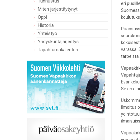
Tunnustus
eri puoli
Miten järjestäytynyt
Suomessa 
Oppi
koulutuks
Historia
Pääosassa
Yhteistyö
seurakunn
Yhdyskuntajärjestys
kokoisest
Tapahtumakalenteri
varassa. 
tarpeista
Vapaakirk
Vapahtaja
Evankeli
Se on elä
Uskomme J
ilmoitus 
ydintotuu
ilmaisuis
Vapaakirk
ympäristö