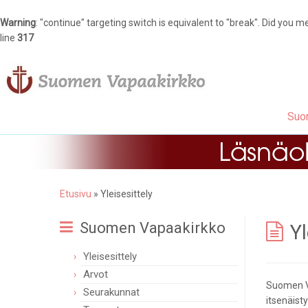
Warning
: "continue" targeting switch is equivalent to "break". Did you m
line
317
Suo
Etusivu
»
Yleisesittely
Suomen Vapaakirkko
Yl
Yleisesittely
Arvot
Suomen Va
Seurakunnat
itsenäist