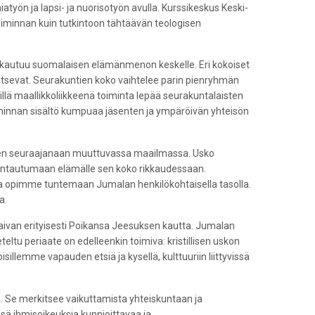
yön ja lapsi- ja nuorisotyön avulla. Kurssikeskus Keski-
iminnan kuin tutkintoon tähtäävän teologisen
alkautuu suomalaisen elämänmenon keskelle. Eri kokoiset
jaitsevat. Seurakuntien koko vaihtelee parin pienryhmän
llä maallikkoliikkeenä toiminta lepää seurakuntalaisten
oiminnan sisältö kumpuaa jäsenten ja ympäröivän yhteisön
hänen seuraajanaan muuttuvassa maailmassa. Usko
 antautumaan elämälle sen koko rikkaudessaan.
 opimme tuntemaan Jumalan henkilökohtaisella tasolla.
a.
aivan erityisesti Poikansa Jeesuksen kautta. Jumalan
eltu periaate on edelleenkin toimiva: kristillisen uskon
illemme vapauden etsiä ja kysellä, kulttuuriin liittyvissä
a. Se merkitsee vaikuttamista yhteiskuntaan ja
ä ihmisoikeuksia kunnioittavaa ja