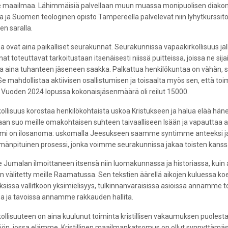
lle maailmaa. Lähimmäisiä palvellaan muun muassa monipuolisen diakoniat
ja Suomen teologinen opisto Tampereella palvelevat niin lyhytkurssito
en saralla.
 ovat aina paikalliset seurakunnat. Seurakunnissa vapaakirkollisuus j
at toteuttavat tarkoitustaan itsenäisesti niissä puitteissa, joissa ne si
a aina tuhanteen jäseneen saakka. Palkattua henkilökuntaa on vähän, si
Se mahdollistaa aktiivisen osallistumisen ja toisaalta myös sen, että t
. Vuoden 2024 lopussa kokonaisjäsenmäärä oli reilut 15000.
ollisuus korostaa henkilökohtaista uskoa Kristukseen ja halua elää 
an suo meille omakohtaisen suhteen taivaalliseen Isään ja vapauttaa
umi on ilosanoma: uskomalla Jeesukseen saamme syntimme anteeksi ja
mänpituinen prosessi, jonka voimme seurakunnissa jakaa toisten kanss
umalan ilmoittaneen itsensä niin luomakunnassa ja historiassa, kuin 
on välitetty meille Raamatussa. Sen tekstien äärellä aikojen kuluessa koet
ksissa vallitkoon yksimielisyys, tulkinnanvaraisissa asioissa annamme tois
sa ja tavoissa annamme rakkauden hallita.
ollisuuteen on aina kuulunut toiminta kristillisen vakaumuksen puolest
ön, jossa elämme. Kristillinen maailmankatsomus on ollut synnyttämäss