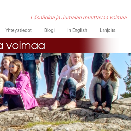
Läsnäoloa ja Jumalan muuttavaa voimaa
Yhteystiedot
Blogi
In English
Lahjoita