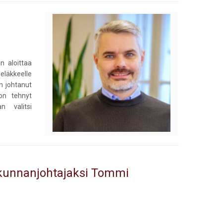
n aloittaa
eläkkeelle
on johtanut
on tehnyt
n valitsi
kokunnanjohtajaksi Tommi