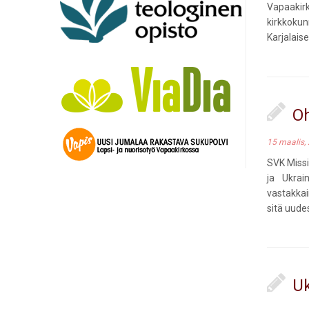
Vapaakir
kirkkokun
Karjalais
Oh
15 maalis,
SVK Missi
ja Ukrai
vastakkai
sitä uude
Uk