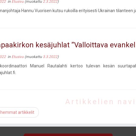
2022
in
Etusivu
(muokattu
2.3.2022
)
nanjohtaja Hannu Vuorisen kutsu rukoilla erityisesti Ukrainan tilanteen 
paakirkon kesäjuhlat ”Valloittava evanke
2022
in
Etusivu
(muokattu
3.3.2022
)
akoordinaattori Manuel Rautalahti kertoo tulevan kesän suurtapah
uhlat.fi.
Artikkelien navi
hemmat artikkelit