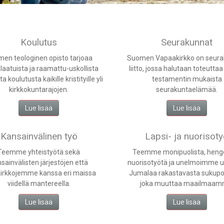
Koulutus
Seurakunnat
en teologinen opisto tarjoaa
Suomen Vapaakirkko on seura
laatuista ja raamattu-uskollista
liitto, jossa halutaan toteutta
a koulutusta kaikille kristityille yli
testamentin mukaista
kirkkokuntarajojen.
seurakuntaelämää.
Lue lisää
Lue lisää
Kansainvälinen työ
Lapsi- ja nuorisot
Teemme yhteistyötä sekä
Teemme monipuolista, henge
sainvälisten järjestöjen että
nuorisotyötä ja unelmoimme 
kirkkojemme kanssa eri maissa
Jumalaa rakastavasta sukupo
viidellä mantereella.
joka muuttaa maailmaam
Lue lisää
Lue lisää