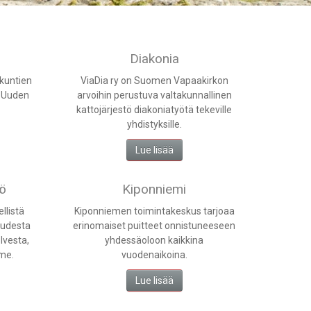
Diakonia
kuntien
ViaDia ry on Suomen Vapaakirkon
a Uuden
arvoihin perustuva valtakunnallinen
kattojärjestö diakoniatyötä tekeville
yhdistyksille.
Lue lisää
yö
Kiponniemi
llistä
Kiponniemen toimintakeskus tarjoaa
uudesta
erinomaiset puitteet onnistuneeseen
lvesta,
yhdessäoloon kaikkina
me.
vuodenaikoina.
Lue lisää