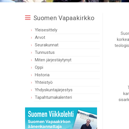
Suomen Vapaakirkko
Yleisesittely
Suom
Arvot
korkea
Seurakunnat
teologist
Tunnustus
Miten järjestäytynyt
Oppi
Historia
Yhteistyö
Yhdyskuntajärjestys
kan
Tapahtumakalenteri
sisar