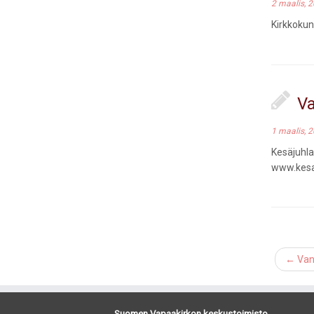
2 maalis, 
Kirkkokun
Va
1 maalis, 
Kesäjuhl
www.kesaj
←
Van
Suomen Vapaakirkon keskustoimisto