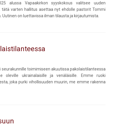
025 alussa Vapaakirkon syyskokous valitsee uuden
a tätä varten hallitus asettaa nyt ehdolle pastorit Tommi
utinen on luettavissa ilman tilausta ja kirjautumista.
laistilanteessa
i seurakunnille toimimiseen akuutissa pakolaistilanteessa
oleville ukrainalaisille ja venäläisille. Emme ruoki
ksesta, joka purki vihollisuuden muurin, me emme rakenna
tsuun