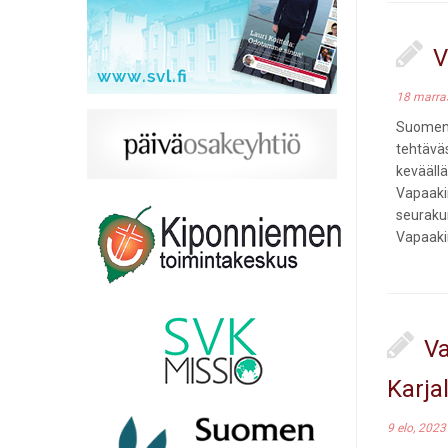
V
18 marra
Suomen 
tehtävä
keväällä
Vapaaki
seuraku
Vapaaki
Va
Karja
9 elo, 2023