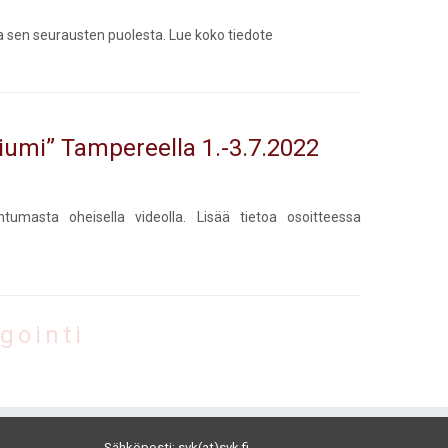
ja sen seurausten puolesta. Lue koko tiedote
liumi” Tampereella 1.-3.7.2022
tumasta oheisella videolla. Lisää tietoa osoitteessa
gointi
Sähköposti: svk(at)svk.fi