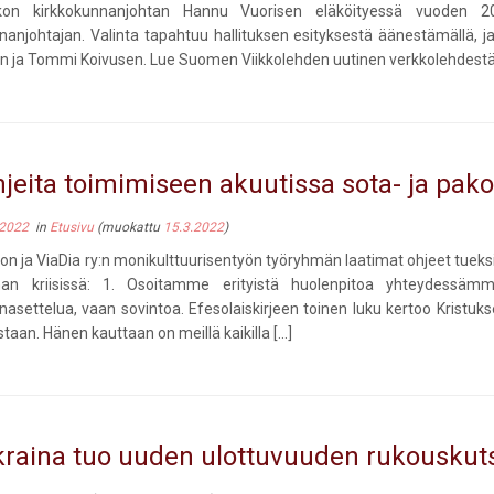
kon kirkkokunnanjohtan Hannu Vuorisen eläköityessä vuoden 2
nanjohtajan. Valinta tapahtuu hallituksen esityksestä äänestämällä, j
en ja Tommi Koivusen. Lue Suomen Viikkolehden uutinen verkkolehdestä. U
jeita toimimiseen akuutissa sota- ja pako
 2022
in
Etusivu
(muokattu
15.3.2022
)
on ja ViaDia ry:n monikulttuurisentyön työryhmän laatimat ohjeet tueks
nan kriisissä: 1. Osoitamme erityistä huolenpitoa yhteydessämme 
nasettelua, vaan sovintoa. Efesolaiskirjeen toinen luku kertoo Kristu
staan. Hänen kauttaan on meillä kaikilla […]
raina tuo uuden ulottuvuuden rukousku