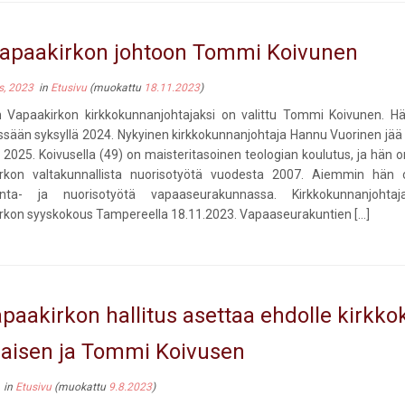
apaakirkon johtoon Tommi Koivunen
s, 2023
in
Etusivu
(muokattu
18.11.2023
)
Vapaakirkon kirkkokunnanjohtajaksi on valittu Tommi Koivunen. Hä
ssään syksyllä 2024. Nykyinen kirkkokunnanjohtaja Hannu Vuorinen jää 
 2025. Koivusella (49) on maisteritasoinen teologian koulutus, ja hän 
rkon valtakunnallista nuorisotyötä vuodesta 2007. Aiemmin hän 
nta- ja nuorisotyötä vapaaseurakunnassa. Kirkkokunnanjohtaja
rkon syyskokous Tampereella 18.11.2023. Vapaaseurakuntien […]
paakirkon hallitus asettaa ehdolle kirk
laisen ja Tommi Koivusen
in
Etusivu
(muokattu
9.8.2023
)