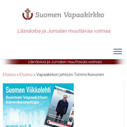
Läsnäoloa ja Jumalan muuttavaa voimaa
Etusivu
»
Etusivu
»
Vapaakirkon johtoon Tommi Koivunen