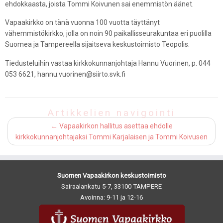
ehdokkaasta, joista Tommi Koivunen sai enemmistön äänet.
Vapaakirkko on tänä vuonna 100 vuotta täyttänyt
vähemmistökirkko, jolla on noin 90 paikallisseurakuntaa eri puolilla
Suomea ja Tampereella sijaitseva keskustoimisto Teopolis.
Tiedusteluihin vastaa kirkkokunnanjohtaja Hannu Vuorinen, p. ‭044
053 6621‬, hannu.vuorinen@siirto.svk.fi
Artikkelien navigointi
←
Vapaakirkon hallitus asettaa ehdolle
kirkkokunnanjohtajaksi Tommi Karjalaisen ja Tommi Koivusen
Suomen Vapaakirkon keskustoimisto
Sairaalankatu 5-7, 33100 TAMPERE
Avoinna: 9-11 ja 12-16