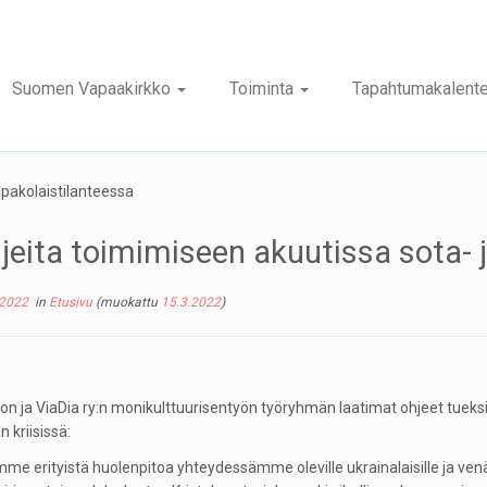
Suomen Vapaakirkko
Toiminta
Tapahtumakalente
 pakolaistilanteessa
jeita toimimiseen akuutissa sota- 
 2022
in
Etusivu
(muokattu
15.3.2022
)
on ja ViaDia ry:n monikulttuurisentyön työryhmän laatimat ohjeet tueks
n kriisissä:
mme erityistä huolenpitoa yhteydessämme oleville ukrainalaisille ja ven