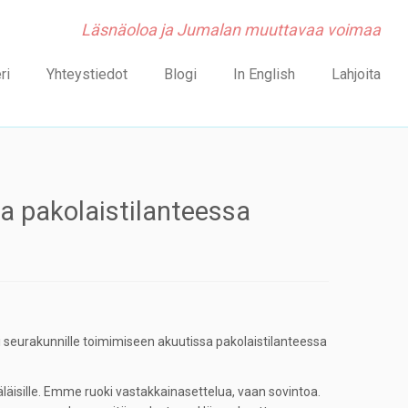
Läsnäoloa ja Jumalan muuttavaa voimaa
ri
Yhteystiedot
Blogi
In English
Lahjoita
ja pakolaistilanteessa
i seurakunnille toimimiseen akuutissa pakolaistilanteessa
äläisille. Emme ruoki vastakkainasettelua, vaan sovintoa.