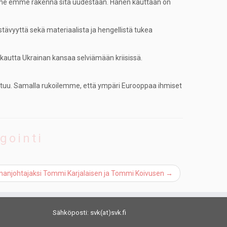
in, me emme rakenna sitä uudestaan. Hänen kauttaan on
stävyyttä sekä materiaalista ja hengellistä tukea
kautta Ukrainan kansaa selviämään kriisissä.
ittuu. Samalla rukoilemme, että ympäri Eurooppaa ihmiset
gointi
unnanjohtajaksi Tommi Karjalaisen ja Tommi Koivusen
→
Sähköposti: svk(at)svk.fi