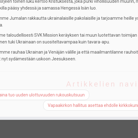
kirjeen toinen luku kertoo Kristuksesta, joka purki vihollisuuden muur
ikilla pääsy yhdessä ja samassa Hengessä Isän luo.
mme Jumalan rakkautta ukrainalaisille pakolaisille ja tarjoamme heille y
a.
e taloudellisesti SVK Mission keräyksen tai muun luotettavan toimijan 
inen tuki Ukrainaan on suositeltavampaa kuin tavara-apu.
emme rauhaa Ukrainan ja Venäjän välille ja että maailmantilanne rauho
t nyt sydämestään uskoon Jeesukseen.
Artikkelien navi
aina tuo uuden ulottuvuuden rukouskutsuun
Vapaakirkon hallitus asettaa ehdolle kirkkok