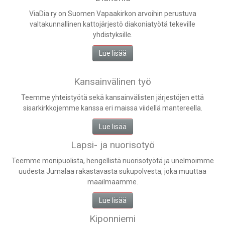
ViaDia ry on Suomen Vapaakirkon arvoihin perustuva
valtakunnallinen kattojärjestö diakoniatyötä tekeville
yhdistyksille.
Lue lisää
Kansainvälinen työ
Teemme yhteistyötä sekä kansainvälisten järjestöjen että
sisarkirkkojemme kanssa eri maissa viidellä mantereella.
Lue lisää
Lapsi- ja nuorisotyö
Teemme monipuolista, hengellistä nuorisotyötä ja unelmoimme
uudesta Jumalaa rakastavasta sukupolvesta, joka muuttaa
maailmaamme.
Lue lisää
Kiponniemi