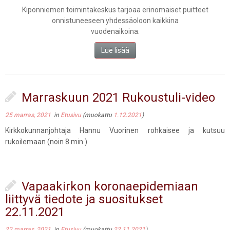
Kiponniemen toimintakeskus tarjoaa erinomaiset puitteet
onnistuneeseen yhdessäoloon kaikkina
vuodenaikoina.
Lue lisää
Marraskuun 2021 Rukoustuli-video
25 marras, 2021
in
Etusivu
(muokattu
1.12.2021
)
Kirkkokunnanjohtaja Hannu Vuorinen rohkaisee ja kutsuu
rukoilemaan (noin 8 min.).
Vapaakirkon koronaepidemiaan
liittyvä tiedote ja suositukset
22.11.2021
22 marras, 2021
in
Etusivu
(muokattu
22.11.2021
)