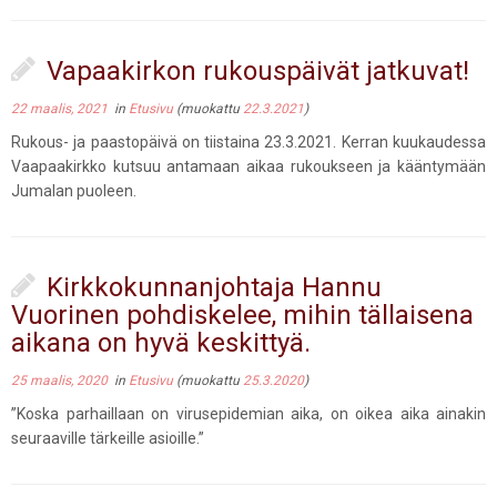
Vapaakirkon rukouspäivät jatkuvat!
22 maalis, 2021
in
Etusivu
(muokattu
22.3.2021
)
Rukous- ja paastopäivä on tiistaina 23.3.2021. Kerran kuukaudessa
Vaapaakirkko kutsuu antamaan aikaa rukoukseen ja kääntymään
Jumalan puoleen.
Kirkkokunnanjohtaja Hannu
Vuorinen pohdiskelee, mihin tällaisena
aikana on hyvä keskittyä.
25 maalis, 2020
in
Etusivu
(muokattu
25.3.2020
)
”Koska parhaillaan on virusepidemian aika, on oikea aika ainakin
seuraaville tärkeille asioille.”