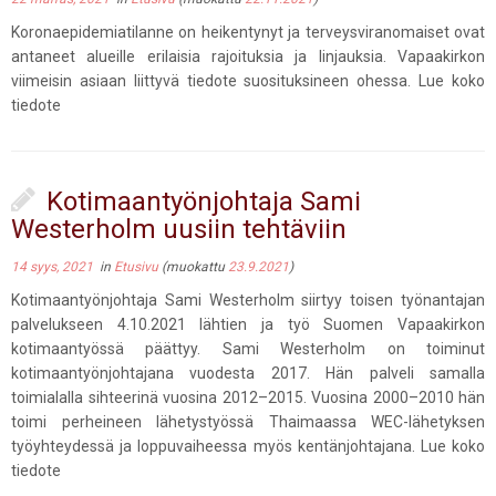
Koronaepidemiatilanne on heikentynyt ja terveysviranomaiset ovat
antaneet alueille erilaisia rajoituksia ja linjauksia. Vapaakirkon
viimeisin asiaan liittyvä tiedote suosituksineen ohessa. Lue koko
tiedote
Kotimaantyönjohtaja Sami
Westerholm uusiin tehtäviin
14 syys, 2021
in
Etusivu
(muokattu
23.9.2021
)
Kotimaantyönjohtaja Sami Westerholm siirtyy toisen työnantajan
palvelukseen 4.10.2021 lähtien ja työ Suomen Vapaakirkon
kotimaantyössä päättyy. Sami Westerholm on toiminut
kotimaantyönjohtajana vuodesta 2017. Hän palveli samalla
toimialalla sihteerinä vuosina 2012–2015. Vuosina 2000–2010 hän
toimi perheineen lähetystyössä Thaimaassa WEC-lähetyksen
työyhteydessä ja loppuvaiheessa myös kentänjohtajana. Lue koko
tiedote