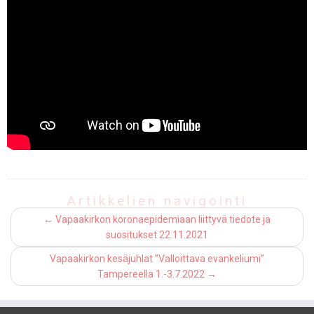
Artikkelien navigointi
←
Vapaakirkon koronaepidemiaan liittyvä tiedote ja
suositukset 22.11.2021
Vapaakirkon kesäjuhlat ”Valloittava evankeliumi”
Tampereella 1.-3.7.2022
→