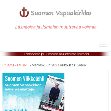
Läsnäoloa ja Jumalan muuttavaa voimaa
Etusivu
»
Etusivu
»
Marraskuun 2021 Rukoustuli-video