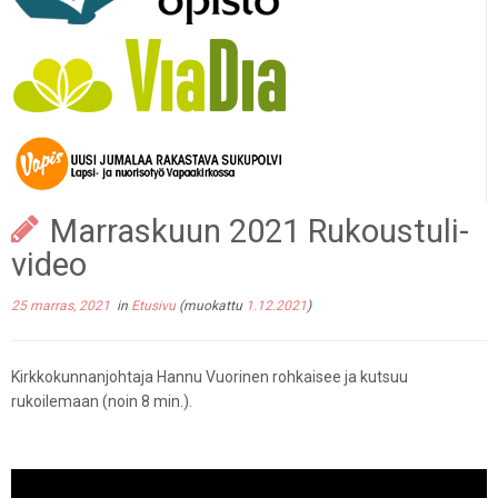
Marraskuun 2021 Rukoustuli-
video
25 marras, 2021
in
Etusivu
(muokattu
1.12.2021
)
Kirkkokunnanjohtaja Hannu Vuorinen rohkaisee ja kutsuu
rukoilemaan (noin 8 min.).