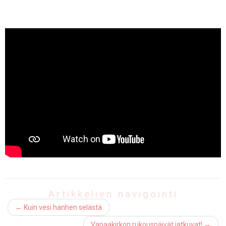
Artikkelien navigointi
←
Kuin vesi hanhen selästä
Vapaakirkon rukouspäivät jatkuvat!
→