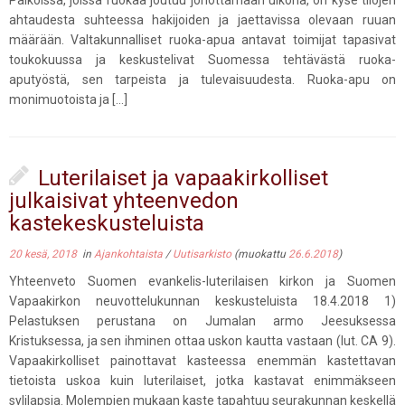
ahtaudesta suhteessa hakijoiden ja jaettavissa olevaan ruuan
määrään. Valtakunnalliset ruoka-apua antavat toimijat tapasivat
toukokuussa ja keskustelivat Suomessa tehtävästä ruoka-
aputyöstä, sen tarpeista ja tulevaisuudesta. Ruoka-apu on
monimuotoista ja […]
Luterilaiset ja vapaakirkolliset
julkaisivat yhteenvedon
kastekeskusteluista
20 kesä, 2018
in
Ajankohtaista
/
Uutisarkisto
(muokattu
26.6.2018
)
Yhteenveto Suomen evankelis-luterilaisen kirkon ja Suomen
Vapaakirkon neuvottelukunnan keskusteluista 18.4.2018 1)
Pelastuksen perustana on Jumalan armo Jeesuksessa
Kristuksessa, ja sen ihminen ottaa uskon kautta vastaan (lut. CA 9).
Vapaakirkolliset painottavat kasteessa enemmän kastettavan
tietoista uskoa kuin luterilaiset, jotka kastavat enimmäkseen
sylilapsia. Molempien mukaan kaste tapahtuu seurakunnan keskellä