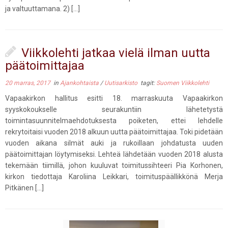
ja valtuuttamana. 2) […]
Viikkolehti jatkaa vielä ilman uutta
päätoimittajaa
20 marras, 2017
in
Ajankohtaista
/
Uutisarkisto
tagit:
Suomen Viikkolehti
Vapaakirkon hallitus esitti 18. marraskuuta Vapaakirkon
syyskokoukselle seurakuntiin lähetetystä
toimintasuunnitelmaehdotuksesta poiketen, ettei lehdelle
rekrytoitaisi vuoden 2018 alkuun uutta päätoimittajaa. Toki pidetään
vuoden aikana silmät auki ja rukoillaan johdatusta uuden
päätoimittajan löytymiseksi. Lehteä lähdetään vuoden 2018 alusta
tekemään tiimillä, johon kuuluvat toimitussihteeri Pia Korhonen,
kirkon tiedottaja Karoliina Leikkari, toimituspäällikkönä Merja
Pitkänen […]