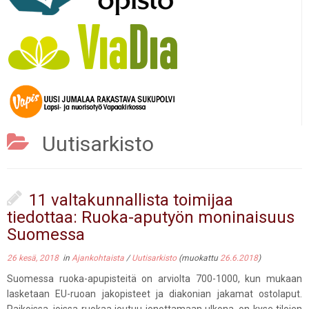
Uutisarkisto
11 valtakunnallista toimijaa
tiedottaa: Ruoka-aputyön moninaisuus
Suomessa
26 kesä, 2018
in
Ajankohtaista
/
Uutisarkisto
(muokattu
26.6.2018
)
Suomessa ruoka-apupisteitä on arviolta 700-1000, kun mukaan
lasketaan EU-ruoan jakopisteet ja diakonian jakamat ostolaput.
Paikoissa, joissa ruokaa joutuu jonottamaan ulkona, on kyse tilojen