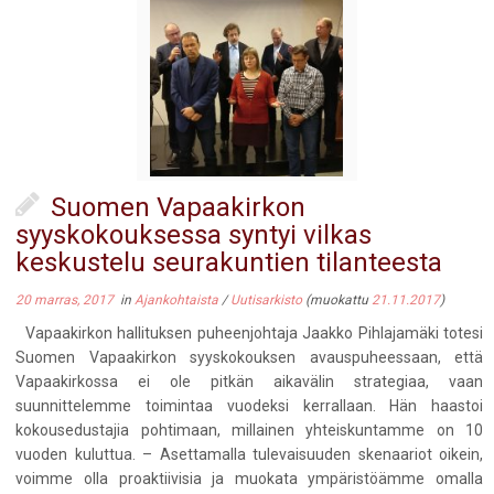
Suomen Vapaakirkon
syyskokouksessa syntyi vilkas
keskustelu seurakuntien tilanteesta
20 marras, 2017
in
Ajankohtaista
/
Uutisarkisto
(muokattu
21.11.2017
)
Vapaakirkon hallituksen puheenjohtaja Jaakko Pihlajamäki totesi
Suomen Vapaakirkon syyskokouksen avauspuheessaan, että
Vapaakirkossa ei ole pitkän aikavälin strategiaa, vaan
suunnittelemme toimintaa vuodeksi kerrallaan. Hän haastoi
kokousedustajia pohtimaan, millainen yhteiskuntamme on 10
vuoden kuluttua. – Asettamalla tulevaisuuden skenaariot oikein,
voimme olla proaktiivisia ja muokata ympäristöämme omalla