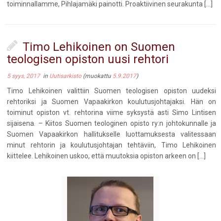
toiminnallamme, Pihlajamäki painotti. Proaktiivinen seurakunta […]
Timo Lehikoinen on Suomen
teologisen opiston uusi rehtori
5 syys, 2017
in
Uutisarkisto
(muokattu
5.9.2017
)
Timo Lehikoinen valittiin Suomen teologisen opiston uudeksi
rehtoriksi ja Suomen Vapaakirkon koulutusjohtajaksi. Hän on
toiminut opiston vt. rehtorina viime syksystä asti Simo Lintisen
sijaisena. – Kiitos Suomen teologinen opisto ry:n johtokunnalle ja
Suomen Vapaakirkon hallitukselle luottamuksesta valitessaan
minut rehtorin ja koulutusjohtajan tehtäviin, Timo Lehikoinen
kiittelee. Lehikoinen uskoo, että muutoksia opiston arkeen on […]