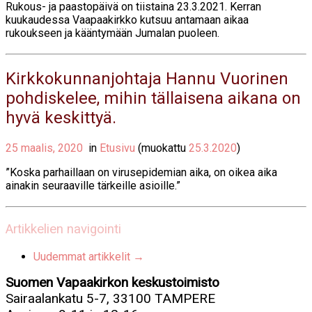
Rukous- ja paastopäivä on tiistaina 23.3.2021. Kerran
kuukaudessa Vaapaakirkko kutsuu antamaan aikaa
rukoukseen ja kääntymään Jumalan puoleen.
Kirkkokunnanjohtaja Hannu Vuorinen
pohdiskelee, mihin tällaisena aikana on
hyvä keskittyä.
25 maalis, 2020
in
Etusivu
(muokattu
25.3.2020
)
”Koska parhaillaan on virusepidemian aika, on oikea aika
ainakin seuraaville tärkeille asioille.”
Artikkelien navigointi
Uudemmat artikkelit
→
Suomen Vapaakirkon keskustoimisto
Sairaalankatu 5-7, 33100 TAMPERE