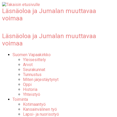
Läsnäoloa ja Jumalan muuttavaa
voimaa
Läsnäoloa ja Jumalan muuttavaa
voimaa
Suomen Vapaakirkko
Yleisesittely
Arvot
Seurakunnat
Tunnustus
Miten järjestäytynyt
Oppi
Historia
Yhteistyö
Toiminta
Kotimaantyö
Kansainvälinen työ
Lapsi- ja nuorisotyö