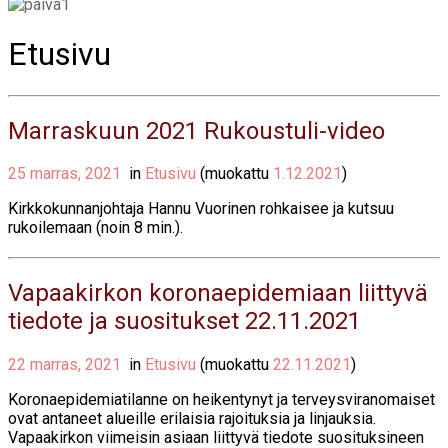
Etusivu
Marraskuun 2021 Rukoustuli-video
25 marras, 2021
in
Etusivu
(muokattu
1.12.2021
)
Kirkkokunnanjohtaja Hannu Vuorinen rohkaisee ja kutsuu
rukoilemaan (noin 8 min.).
Vapaakirkon koronaepidemiaan liittyvä
tiedote ja suositukset 22.11.2021
22 marras, 2021
in
Etusivu
(muokattu
22.11.2021
)
Koronaepidemiatilanne on heikentynyt ja terveysviranomaiset
ovat antaneet alueille erilaisia rajoituksia ja linjauksia.
Vapaakirkon viimeisin asiaan liittyvä tiedote suosituksineen