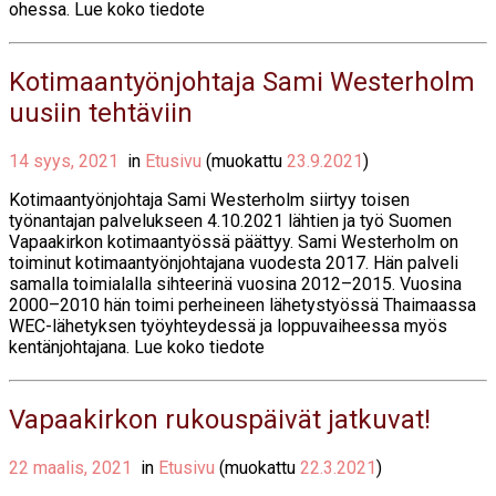
ohessa. Lue koko tiedote
Kotimaantyönjohtaja Sami Westerholm
uusiin tehtäviin
14 syys, 2021
in
Etusivu
(muokattu
23.9.2021
)
Kotimaantyönjohtaja Sami Westerholm siirtyy toisen
työnantajan palvelukseen 4.10.2021 lähtien ja työ Suomen
Vapaakirkon kotimaantyössä päättyy. Sami Westerholm on
toiminut kotimaantyönjohtajana vuodesta 2017. Hän palveli
samalla toimialalla sihteerinä vuosina 2012–2015. Vuosina
2000–2010 hän toimi perheineen lähetystyössä Thaimaassa
WEC-lähetyksen työyhteydessä ja loppuvaiheessa myös
kentänjohtajana. Lue koko tiedote
Vapaakirkon rukouspäivät jatkuvat!
22 maalis, 2021
in
Etusivu
(muokattu
22.3.2021
)