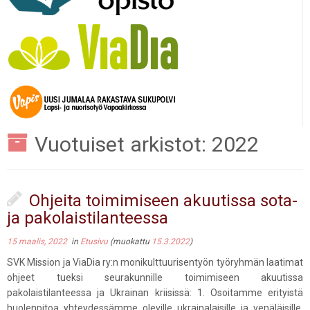
Vuotuiset arkistot:
2022
Ohjeita toimimiseen akuutissa sota-
ja pakolaistilanteessa
15 maalis, 2022
in
Etusivu
(muokattu
15.3.2022
)
SVK Mission ja ViaDia ry:n monikulttuurisentyön työryhmän laatimat
ohjeet tueksi seurakunnille toimimiseen akuutissa
pakolaistilanteessa ja Ukrainan kriisissä: 1. Osoitamme erityistä
huolenpitoa yhteydessämme oleville ukrainalaisille ja venäläisille.