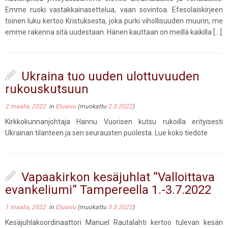
Emme ruoki vastakkainasettelua, vaan sovintoa. Efesolaiskirjeen
toinen luku kertoo Kristuksesta, joka purki vihollisuuden muurin, me
emme rakenna sitä uudestaan. Hänen kauttaan on meillä kaikilla […]
Ukraina tuo uuden ulottuvuuden
rukouskutsuun
2 maalis, 2022
in
Etusivu
(muokattu
2.3.2022
)
Kirkkokunnanjohtaja Hannu Vuorisen kutsu rukoilla erityisesti
Ukrainan tilanteen ja sen seurausten puolesta. Lue koko tiedote
Vapaakirkon kesäjuhlat ”Valloittava
evankeliumi” Tampereella 1.-3.7.2022
1 maalis, 2022
in
Etusivu
(muokattu
3.3.2022
)
Kesäjuhlakoordinaattori Manuel Rautalahti kertoo tulevan kesän