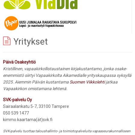
Yritykset
Päivä Osakeyhtiö
Kristillinen, vapaakirkollistaustainen kirjakustantamo, jonka osake-
enemmistö siirtyi Vapaakirkolta Aikamedialle yrityskaupassa syksyllä
2025. Aiemmin Päivän kustantama
Suomen Viikkolehti
jatkaa
Vapaakirkon omistamana lehtenä.
SVK-palvelu Oy
Sairaalankatu 5-7, 33100 Tampere
050 539 1477
kimmo.kaartama(ät)svk.fi
SVK-palvelu tuottaa taloushallinto- ja toimistopalveluita vapaaseurakunnalliseen