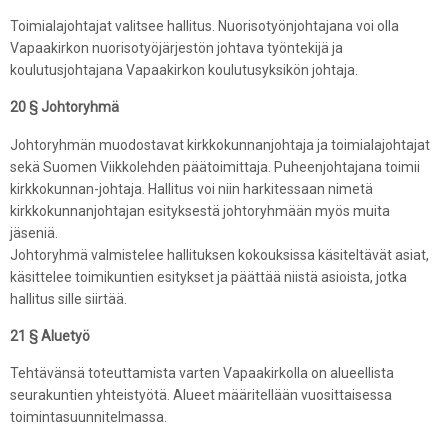
Toimialajohtajat valitsee hallitus. Nuorisotyönjohtajana voi olla
Vapaakirkon nuorisotyöjärjestön johtava työntekijä ja
koulutusjohtajana Vapaakirkon koulutusyksikön johtaja.
20 § Johtoryhmä
Johtoryhmän muodostavat kirkkokunnanjohtaja ja toimialajohtajat
sekä Suomen Viikkolehden päätoimittaja. Puheenjohtajana toimii
kirkkokunnan-johtaja. Hallitus voi niin harkitessaan nimetä
kirkkokunnanjohtajan esityksestä johtoryhmään myös muita
jäseniä.
Johtoryhmä valmistelee hallituksen kokouksissa käsiteltävät asiat,
käsittelee toimikuntien esitykset ja päättää niistä asioista, jotka
hallitus sille siirtää.
21 § Aluetyö
Tehtävänsä toteuttamista varten Vapaakirkolla on alueellista
seurakuntien yhteistyötä. Alueet määritellään vuosittaisessa
toimintasuunnitelmassa.