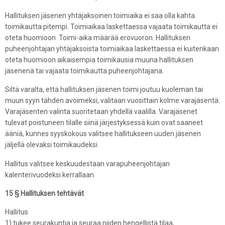
Hallituksen jäsenen yhtäjaksoinen toimiaika ei saa olla kahta
toimikautta pitempi. Toimiaikaa laskettaessa vajaata toimikautta ei
oteta huomioon. Toimi-aika määrää erovuoron. Hallituksen
puheenjohtajan yhtäjaksoista toimiaikaa laskettaessa ei kuitenkaan
oteta huomioon aikaisempia toimikausia muuna hallituksen
jäsenenä tai vajaata toimikautta puheenjohtajana.
Siltä varalta, että hallituksen jäsenen toimi joutuu kuoleman tai
muun syyn tähden avoimeksi, valitaan vuosittain kolme varajäsentä.
Varajäsenten valinta suoritetaan yhdellä vaalilla. Varajäsenet
tulevat poistuneen tilalle siinä järjestyksessä kuin ovat saaneet
ääniä, kunnes syyskokous valitsee hallitukseen uuden jäsenen
jäljellä olevaksi toimikaudeksi.
Hallitus valitsee keskuudestaan varapuheenjohtajan
kalenterivuodeksi kerrallaan.
15 § Hallituksen tehtävät
Hallitus
1) tukee seurakuntia ja seuraa niiden hengellistä tilaa,