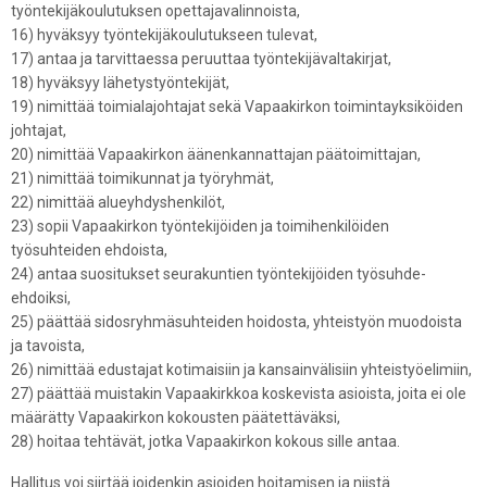
työntekijäkoulutuksen opettajavalinnoista,
16) hyväksyy työntekijäkoulutukseen tulevat,
17) antaa ja tarvittaessa peruuttaa työntekijävaltakirjat,
18) hyväksyy lähetystyöntekijät,
19) nimittää toimialajohtajat sekä Vapaakirkon toimintayksiköiden
johtajat,
20) nimittää Vapaakirkon äänenkannattajan päätoimittajan,
21) nimittää toimikunnat ja työryhmät,
22) nimittää alueyhdyshenkilöt,
23) sopii Vapaakirkon työntekijöiden ja toimihenkilöiden
työsuhteiden ehdoista,
24) antaa suositukset seurakuntien työntekijöiden työsuhde-
ehdoiksi,
25) päättää sidosryhmäsuhteiden hoidosta, yhteistyön muodoista
ja tavoista,
26) nimittää edustajat kotimaisiin ja kansainvälisiin yhteistyöelimiin,
27) päättää muistakin Vapaakirkkoa koskevista asioista, joita ei ole
määrätty Vapaakirkon kokousten päätettäväksi,
28) hoitaa tehtävät, jotka Vapaakirkon kokous sille antaa.
Hallitus voi siirtää joidenkin asioiden hoitamisen ja niistä