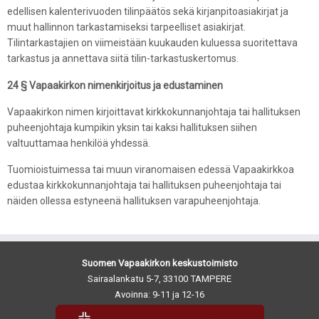
edellisen kalenterivuoden tilinpäätös sekä kirjanpitoasiakirjat ja
muut hallinnon tarkastamiseksi tarpeelliset asiakirjat.
Tilintarkastajien on viimeistään kuukauden kuluessa suoritettava
tarkastus ja annettava siitä tilin-tarkastuskertomus.
24 § Vapaakirkon nimenkirjoitus ja edustaminen
Vapaakirkon nimen kirjoittavat kirkkokunnanjohtaja tai hallituksen
puheenjohtaja kumpikin yksin tai kaksi hallituksen siihen
valtuuttamaa henkilöä yhdessä.
Tuomioistuimessa tai muun viranomaisen edessä Vapaakirkkoa
edustaa kirkkokunnanjohtaja tai hallituksen puheenjohtaja tai
näiden ollessa estyneenä hallituksen varapuheenjohtaja.
Suomen Vapaakirkon keskustoimisto
Sairaalankatu 5-7, 33100 TAMPERE
Avoinna: 9-11 ja 12-16