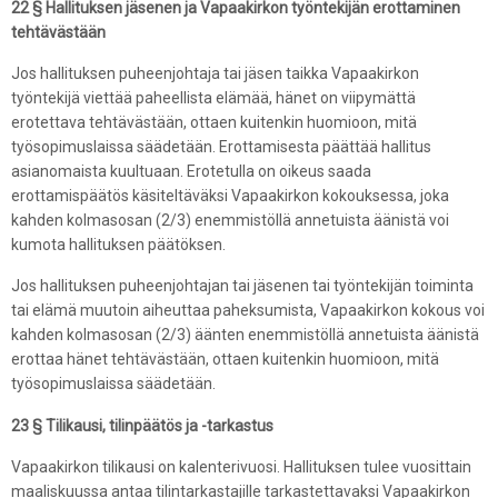
22 § Hallituksen jäsenen ja Vapaakirkon työntekijän erottaminen
tehtävästään
Jos hallituksen puheenjohtaja tai jäsen taikka Vapaakirkon
työntekijä viettää paheellista elämää, hänet on viipymättä
erotettava tehtävästään, ottaen kuitenkin huomioon, mitä
työsopimuslaissa säädetään. Erottamisesta päättää hallitus
asianomaista kuultuaan. Erotetulla on oikeus saada
erottamispäätös käsiteltäväksi Vapaakirkon kokouksessa, joka
kahden kolmasosan (2/3) enemmistöllä annetuista äänistä voi
kumota hallituksen päätöksen.
Jos hallituksen puheenjohtajan tai jäsenen tai työntekijän toiminta
tai elämä muutoin aiheuttaa paheksumista, Vapaakirkon kokous voi
kahden kolmasosan (2/3) äänten enemmistöllä annetuista äänistä
erottaa hänet tehtävästään, ottaen kuitenkin huomioon, mitä
työsopimuslaissa säädetään.
23 § Tilikausi, tilinpäätös ja -tarkastus
Vapaakirkon tilikausi on kalenterivuosi. Hallituksen tulee vuosittain
maaliskuussa antaa tilintarkastajille tarkastettavaksi Vapaakirkon