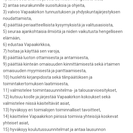
2) antaa seurakunnille suosituksia ja ohjeita,
3) valvoo Vapaakirkon tunnustuksen ja yhdyskuntajärjestyksen
noudattamista,
4) päättää periaatteellisista kysymyksistä ja valitusasioista,
5) seuraa ajankohtaisia ilmiöitä ja niiden vaikutusta hengelliseen
elämään,
6) edustaa Vapaakirkkoa,
7) hoitaa ja käyttää sen varoja,
8) päättää luoton ottamisesta ja antamisesta,
9) päättää kiinteän omaisuuden kiinnittämisestä sekä irtaimen
omaisuuden myymisestä ja panttaamisesta,
10) huolehtii kirjanpidosta sekä tilinpäätöksen ja
toimintakertomuksen laatimisesta,
11) valmistelee toimintasuunnitelma- ja talousarvioesitykset,
12) kutsuu koolle ja järjestää Vapaakirkon kokoukset sekä
valmistelee niissä käsiteltävät asiat,
13) hyväksyy eri toimialojen toiminnalliset tavoitteet,
14) käsittelee Vapaakirkon piirissä toimivia yhteisöjä koskevat
yhteiset asiat,
15) hyväksyy koulutussuunnitelmat ja antaa lausunnon