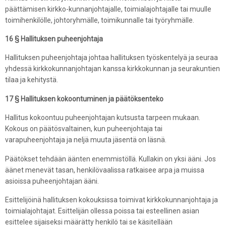
päättämisen kirkko-kunnanjohtajalle, toimialajohtajalle tai muulle
toimihenkilölle, johtoryhmälle, toimikunnalle tai työryhmälle.
16 § Hallituksen puheenjohtaja
Hallituksen puheenjohtaja johtaa hallituksen työskentelyä ja seuraa
yhdessä kirkkokunnanjohtajan kanssa kirkkokunnan ja seurakuntien
tilaa ja kehitystä.
17 § Hallituksen kokoontuminen ja päätöksenteko
Hallitus kokoontuu puheenjohtajan kutsusta tarpeen mukaan.
Kokous on päätösvaltainen, kun puheenjohtaja tai
varapuheenjohtaja ja neljä muuta jäsentä on läsnä.
Päätökset tehdään äänten enemmistöllä. Kullakin on yksi ääni. Jos
äänet menevät tasan, henkilövaalissa ratkaisee arpa ja muissa
asioissa puheenjohtajan ääni.
Esittelijöinä hallituksen kokouksissa toimivat kirkkokunnanjohtaja ja
toimialajohtajat. Esittelijän ollessa poissa tai esteellinen asian
esittelee sijaiseksi määrätty henkilö tai se käsitellään