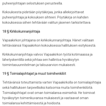
puheenjohtajan selostuksen perusteella.
Kokouksesta pidetään pöytäkirjaa, jonka allekirjoittavat
puheenjohtaja ja kokouksen sihteeri. Pöytäkirja on kahden
kokouksessa siihen tehtävään valitun jäsenen tarkistettava.
18 § Kirkkokunnanjohtaja
Vapaakirkon johtajana on kirkkokunnanjohtaja. Hänet valitaan
tehtäväänsä Vapaakirkon kokouksessa hallituksen esityksestä.
Kirkkokunnanjohtaja valvoo Vapaakirkon työtä kotimaassa ja
lähetyskentillä sekä johtaa sen hallintoa hyväksytyn
toimintasuunnitelman ja talousarvion mukaisesti.
19 § Toimialajohtajat ja muut toimihenkilöt
Tehtävänsä toteuttamista varten Vapaakirkolla on toimialajohtajia
sekä hallituksen tarpeellisiksi katsomia muita toimihenkilöitä.
Toimialajohtajat ovat oman toimialansa esimiehiä. He toimivat
hyväksytyn toimenkuvansa mukaisesti ja vastaavat oman
toimialansa kehittämisestä ja hoidosta.