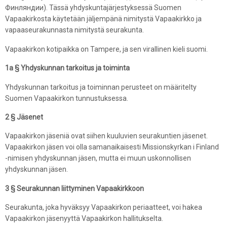
Финляндии). Tässä yhdyskuntajärjestyksessä Suomen
Vapaakirkosta käytetään jäljempänä nimitystä Vapaakirkko ja
vapaaseurakunnasta nimitystä seurakunta.
Vapaakirkon kotipaikka on Tampere, ja sen virallinen kieli suomi.
1a § Yhdyskunnan tarkoitus ja toiminta
Yhdyskunnan tarkoitus ja toiminnan perusteet on määritelty
Suomen Vapaakirkon tunnustuksessa.
2 § Jäsenet
Vapaakirkon jäseniä ovat siihen kuuluvien seurakuntien jäsenet.
Vapaakirkon jäsen voi olla samanaikaisesti Missionskyrkan i Finland
-nimisen yhdyskunnan jäsen, mutta ei muun uskonnollisen
yhdyskunnan jäsen.
3 § Seurakunnan liittyminen Vapaakirkkoon
Seurakunta, joka hyväksyy Vapaakirkon periaatteet, voi hakea
Vapaakirkon jäsenyyttä Vapaakirkon hallitukselta.