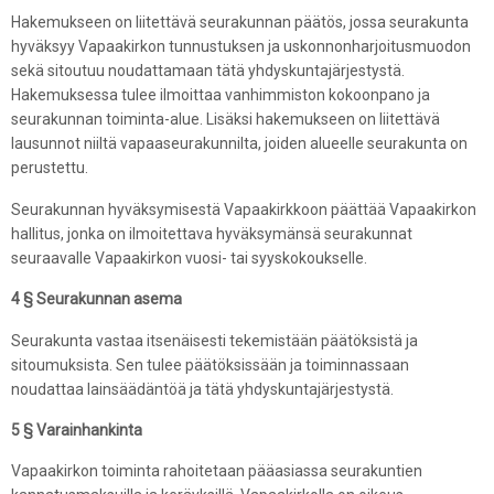
Hakemukseen on liitettävä seurakunnan päätös, jossa seurakunta
hyväksyy Vapaakirkon tunnustuksen ja uskonnonharjoitusmuodon
sekä sitoutuu noudattamaan tätä yhdyskuntajärjestystä.
Hakemuksessa tulee ilmoittaa vanhimmiston kokoonpano ja
seurakunnan toiminta-alue. Lisäksi hakemukseen on liitettävä
lausunnot niiltä vapaaseurakunnilta, joiden alueelle seurakunta on
perustettu.
Seurakunnan hyväksymisestä Vapaakirkkoon päättää Vapaakirkon
hallitus, jonka on ilmoitettava hyväksymänsä seurakunnat
seuraavalle Vapaakirkon vuosi- tai syyskokoukselle.
4 § Seurakunnan asema
Seurakunta vastaa itsenäisesti tekemistään päätöksistä ja
sitoumuksista. Sen tulee päätöksissään ja toiminnassaan
noudattaa lainsäädäntöä ja tätä yhdyskuntajärjestystä.
5 § Varainhankinta
Vapaakirkon toiminta rahoitetaan pääasiassa seurakuntien