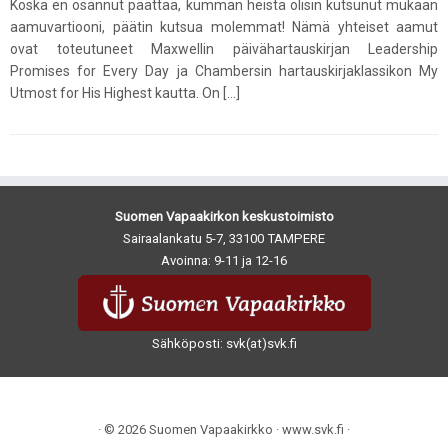
Koska en osannut päättää, kumman heistä olisin kutsunut mukaan
aamuvartiooni, päätin kutsua molemmat! Nämä yhteiset aamut
ovat toteutuneet Maxwellin päivähartauskirjan Leadership
Promises for Every Day ja Chambersin hartauskirjaklassikon My
Utmost for His Highest kautta. On […]
Suomen Vapaakirkon keskustoimisto
Sairaalankatu 5-7, 33100 TAMPERE
Avoinna: 9-11 ja 12-16
Sähköposti: svk(at)svk.fi
· © 2026
Suomen Vapaakirkko
· www.svk.fi ·