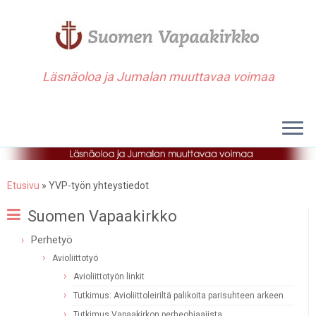
Läsnäoloa ja Jumalan muuttavaa voimaa
Etusivu
»
YVP-työn yhteystiedot
Suomen Vapaakirkko
Perhetyö
Avioliittotyö
Avioliittotyön linkit
Tutkimus: Avioliittoleiriltä palikoita parisuhteen arkeen
Tutkimus Vapaakirkon perheohjaajista