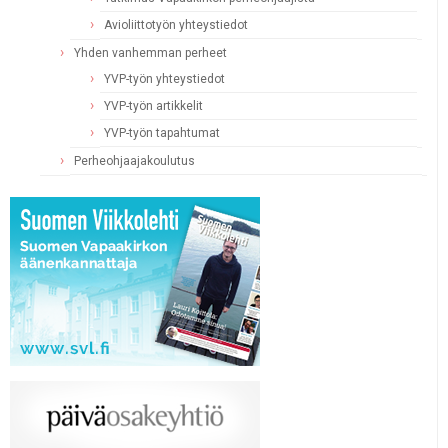
Avioliittotyön yhteystiedot
Yhden vanhemman perheet
YVP-työn yhteystiedot
YVP-työn artikkelit
YVP-työn tapahtumat
Perheohjaajakoulutus