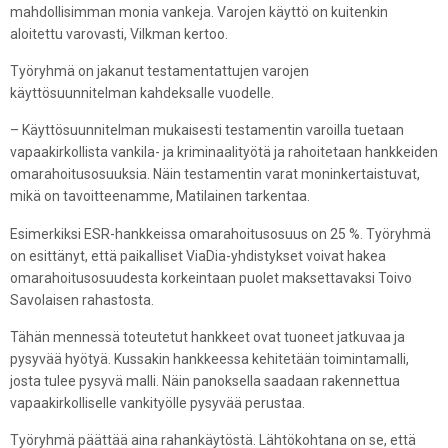
mahdollisimman monia vankeja. Varojen käyttö on kuitenkin
aloitettu varovasti, Vilkman kertoo.
Työryhmä on jakanut testamentattujen varojen
käyttösuunnitelman kahdeksalle vuodelle.
– Käyttösuunnitelman mukaisesti testamentin varoilla tuetaan
vapaakirkollista vankila- ja kriminaalityötä ja rahoitetaan hankkeiden
omarahoitusosuuksia. Näin testamentin varat moninkertaistuvat,
mikä on tavoitteenamme, Matilainen tarkentaa.
Esimerkiksi ESR-hankkeissa omarahoitusosuus on 25 %. Työryhmä
on esittänyt, että paikalliset ViaDia-yhdistykset voivat hakea
omarahoitusosuudesta korkeintaan puolet maksettavaksi Toivo
Savolaisen rahastosta.
Tähän mennessä toteutetut hankkeet ovat tuoneet jatkuvaa ja
pysyvää hyötyä. Kussakin hankkeessa kehitetään toimintamalli,
josta tulee pysyvä malli. Näin panoksella saadaan rakennettua
vapaakirkolliselle vankityölle pysyvää perustaa.
Työryhmä päättää aina rahankäytöstä. Lähtökohtana on se, että