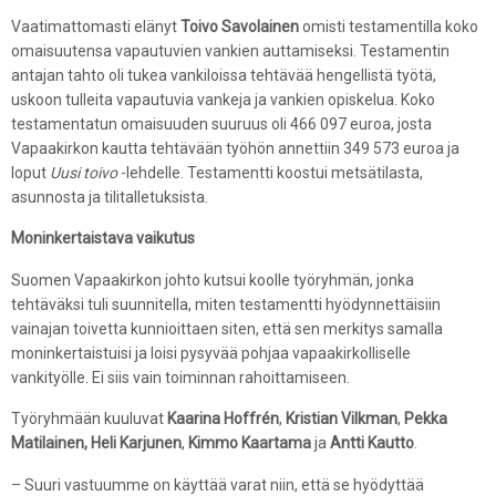
Vaatimattomasti elänyt
Toivo Savolainen
omisti testamentilla koko
omaisuutensa vapautuvien vankien auttamiseksi. Testamentin
antajan tahto oli tukea vankiloissa tehtävää hengellistä työtä,
uskoon tulleita vapautuvia vankeja ja vankien opiskelua. Koko
testamentatun omaisuuden suuruus oli 466 097 euroa, josta
Vapaakirkon kautta tehtävään työhön annettiin 349 573 euroa ja
loput
Uusi toivo
-lehdelle. Testamentti koostui metsätilasta,
asunnosta ja tilitalletuksista.
Moninkertaistava vaikutus
Suomen Vapaakirkon johto kutsui koolle työryhmän, jonka
tehtäväksi tuli suunnitella, miten testamentti hyödynnettäisiin
vainajan toivetta kunnioittaen siten, että sen merkitys samalla
moninkertaistuisi ja loisi pysyvää pohjaa vapaakirkolliselle
vankityölle. Ei siis vain toiminnan rahoittamiseen.
Työryhmään kuuluvat
Kaarina Hoffrén
,
Kristian Vilkman
,
Pekka
Matilainen,
Heli Karjunen
,
Kimmo Kaartama
ja
Antti Kautto
.
– Suuri vastuumme on käyttää varat niin, että se hyödyttää