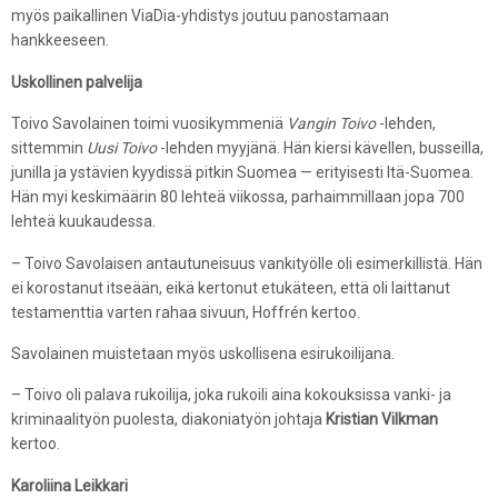
myös paikallinen ViaDia-yhdistys joutuu panostamaan
hankkeeseen.
Uskollinen palvelija
Toivo Savolainen toimi vuosikymmeniä
Vangin Toivo
-lehden,
sittemmin
Uusi Toivo
-lehden myyjänä. Hän kiersi kävellen, busseilla,
junilla ja ystävien kyydissä pitkin Suomea — erityisesti Itä-Suomea.
Hän myi keskimäärin 80 lehteä viikossa, parhaimmillaan jopa 700
lehteä kuukaudessa.
– Toivo Savolaisen antautuneisuus vankityölle oli esimerkillistä. Hän
ei korostanut itseään, eikä kertonut etukäteen, että oli laittanut
testamenttia varten rahaa sivuun, Hoffrén kertoo.
Savolainen muistetaan myös uskollisena esirukoilijana.
– Toivo oli palava rukoilija, joka rukoili aina kokouksissa vanki- ja
kriminaalityön puolesta, diakoniatyön johtaja
Kristian Vilkman
kertoo.
Karoliina Leikkari