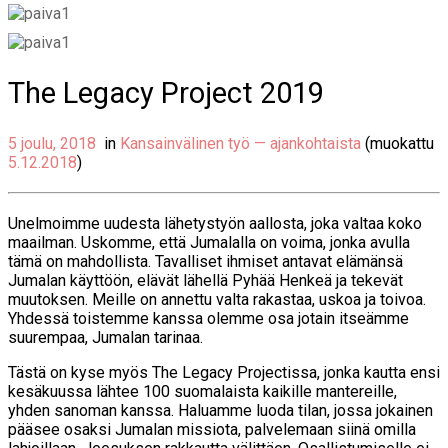
The Legacy Project 2019
5 joulu, 2018
in
Kansainvälinen työ — ajankohtaista
(muokattu
5.12.2018
)
Unelmoimme uudesta lähetystyön aallosta, joka valtaa koko
maailman. Uskomme, että Jumalalla on voima, jonka avulla
tämä on mahdollista. Tavalliset ihmiset antavat elämänsä
Jumalan käyttöön, elävät lähellä Pyhää Henkeä ja tekevät
muutoksen. Meille on annettu valta rakastaa, uskoa ja toivoa.
Yhdessä toistemme kanssa olemme osa jotain itseämme
suurempaa, Jumalan tarinaa.
Tästä on kyse myös The Legacy Projectissa, jonka kautta ensi
kesäkuussa lähtee 100 suomalaista kaikille mantereille,
yhden sanoman kanssa. Haluamme luoda tilan, jossa jokainen
pääsee osaksi Jumalan missiota, palvelemaan siinä omilla