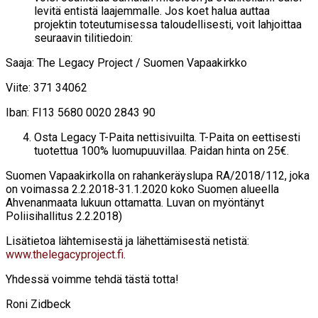
levitä entistä laajemmalle. Jos koet halua auttaa
projektin toteutumisessa taloudellisesti, voit lahjoittaa
seuraavin tilitiedoin:
Saaja: The Legacy Project / Suomen Vapaakirkko
Viite: 371 34062
Iban: FI13 5680 0020 2843 90
Osta Legacy T-Paita nettisivuilta. T-Paita on eettisesti
tuotettua 100% luomupuuvillaa. Paidan hinta on 25€.
Suomen Vapaakirkolla on rahankeräyslupa RA/2018/112, joka
on voimassa 2.2.2018-31.1.2020 koko Suomen alueella
Ahvenanmaata lukuun ottamatta. Luvan on myöntänyt
Poliisihallitus 2.2.2018)
Lisätietoa lähtemisestä ja lähettämisestä netistä:
www.thelegacyproject.fi
.
Yhdessä voimme tehdä tästä totta!
Roni Zidbeck