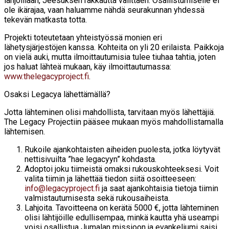
lahjoillaan, Jeesuksen rakkautta välittäen. Osallistumiselle ei
ole ikärajaa, vaan haluamme nähdä seurakunnan yhdessä
tekevän matkasta totta.
Projekti toteutetaan yhteistyössä monien eri
lähetysjärjestöjen kanssa. Kohteita on yli 20 erilaista. Paikkoja
on vielä auki, mutta ilmoittautumisia tulee tiuhaa tahtia, joten
jos haluat lähteä mukaan, käy ilmoittautumassa:
www.thelegacyproject.fi
.
Osaksi Legacya lähettämällä?
Jotta lähteminen olisi mahdollista, tarvitaan myös lähettäjiä.
The Legacy Projectiin pääsee mukaan myös mahdollistamalla
lähtemisen.
Rukoile ajankohtaisten aiheiden puolesta, jotka löytyvät
nettisivuilta ”hae legacyyn” kohdasta.
Adoptoi joku tiimeistä omaksi rukouskohteeksesi. Voit
valita tiimin ja lähettää tiedon siitä osoitteeseen:
info@legacyproject.fi
ja saat ajankohtaisia tietoja tiimin
valmistautumisesta sekä rukousaiheista.
Lahjoita. Tavoitteena on kerätä 5000 €, jotta lähteminen
olisi lähtijöille edullisempaa, minkä kautta yhä useampi
voisi osallistua Jumalan missioon ja evankeliumi saisi