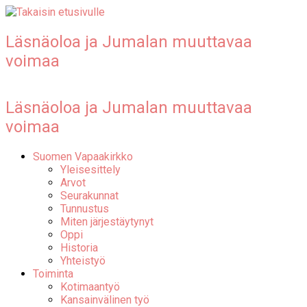
Läsnäoloa ja Jumalan muuttavaa
voimaa
Läsnäoloa ja Jumalan muuttavaa
voimaa
Suomen Vapaakirkko
Yleisesittely
Arvot
Seurakunnat
Tunnustus
Miten järjestäytynyt
Oppi
Historia
Yhteistyö
Toiminta
Kotimaantyö
Kansainvälinen työ