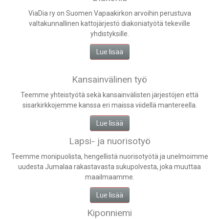
ViaDia ry on Suomen Vapaakirkon arvoihin perustuva
valtakunnallinen kattojärjestö diakoniatyötä tekeville
yhdistyksille.
Lue lisää
Kansainvälinen työ
Teemme yhteistyötä sekä kansainvälisten järjestöjen että
sisarkirkkojemme kanssa eri maissa viidellä mantereella.
Lue lisää
Lapsi- ja nuorisotyö
Teemme monipuolista, hengellistä nuorisotyötä ja unelmoimme
uudesta Jumalaa rakastavasta sukupolvesta, joka muuttaa
maailmaamme.
Lue lisää
Kiponniemi