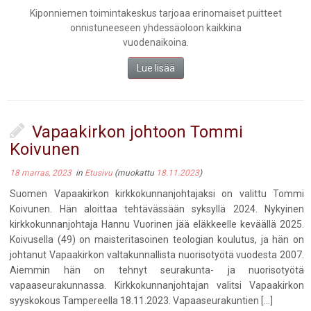
Kiponniemen toimintakeskus tarjoaa erinomaiset puitteet
onnistuneeseen yhdessäoloon kaikkina
vuodenaikoina.
Lue lisää
Vapaakirkon johtoon Tommi
Koivunen
18 marras, 2023
in
Etusivu
(muokattu
18.11.2023
)
Suomen Vapaakirkon kirkkokunnanjohtajaksi on valittu Tommi
Koivunen. Hän aloittaa tehtävässään syksyllä 2024. Nykyinen
kirkkokunnanjohtaja Hannu Vuorinen jää eläkkeelle keväällä 2025.
Koivusella (49) on maisteritasoinen teologian koulutus, ja hän on
johtanut Vapaakirkon valtakunnallista nuorisotyötä vuodesta 2007.
Aiemmin hän on tehnyt seurakunta- ja nuorisotyötä
vapaaseurakunnassa. Kirkkokunnanjohtajan valitsi Vapaakirkon
syyskokous Tampereella 18.11.2023. Vapaaseurakuntien […]