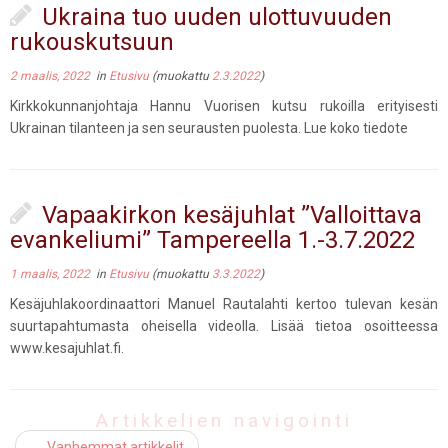
Ukraina tuo uuden ulottuvuuden
rukouskutsuun
2 maalis, 2022
in
Etusivu
(muokattu
2.3.2022
)
Kirkkokunnanjohtaja Hannu Vuorisen kutsu rukoilla erityisesti
Ukrainan tilanteen ja sen seurausten puolesta. Lue koko tiedote
Vapaakirkon kesäjuhlat ”Valloittava
evankeliumi” Tampereella 1.-3.7.2022
1 maalis, 2022
in
Etusivu
(muokattu
3.3.2022
)
Kesäjuhlakoordinaattori Manuel Rautalahti kertoo tulevan kesän
suurtapahtumasta oheisella videolla. Lisää tietoa osoitteessa
www.kesajuhlat.fi.
Artikkelien navigointi
←
Vanhemmat artikkelit