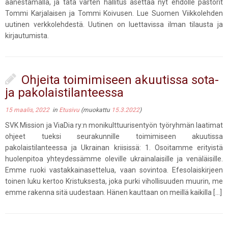
äänestämällä, ja tätä varten hallitus asettaa nyt ehdolle pastorit
Tommi Karjalaisen ja Tommi Koivusen. Lue Suomen Viikkolehden
uutinen verkkolehdestä. Uutinen on luettavissa ilman tilausta ja
kirjautumista.
Ohjeita toimimiseen akuutissa sota-
ja pakolaistilanteessa
15 maalis, 2022
in
Etusivu
(muokattu
15.3.2022
)
SVK Mission ja ViaDia ry:n monikulttuurisentyön työryhmän laatimat
ohjeet tueksi seurakunnille toimimiseen akuutissa
pakolaistilanteessa ja Ukrainan kriisissä: 1. Osoitamme erityistä
huolenpitoa yhteydessämme oleville ukrainalaisille ja venäläisille.
Emme ruoki vastakkainasettelua, vaan sovintoa. Efesolaiskirjeen
toinen luku kertoo Kristuksesta, joka purki vihollisuuden muurin, me
emme rakenna sitä uudestaan. Hänen kauttaan on meillä kaikilla […]