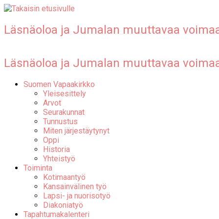
Läsnäoloa ja Jumalan muuttavaa voima
Läsnäoloa ja Jumalan muuttavaa voima
Suomen Vapaakirkko
Yleisesittely
Arvot
Seurakunnat
Tunnustus
Miten järjestäytynyt
Oppi
Historia
Yhteistyö
Toiminta
Kotimaantyö
Kansainvälinen työ
Lapsi- ja nuorisotyö
Diakoniatyö
Tapahtumakalenteri