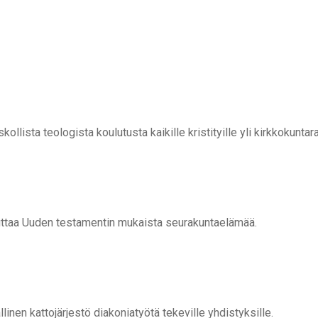
lista teologista koulutusta kaikille kristityille yli kirkkokuntara
euttaa Uuden testamentin mukaista seurakuntaelämää.
nen kattojärjestö diakoniatyötä tekeville yhdistyksille.