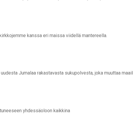
kirkkojemme kanssa eri maissa viidellä mantereella.
 uudesta Jumalaa rakastavasta sukupolvesta, joka muuttaa maa
istuneeseen yhdessäoloon kaikkina