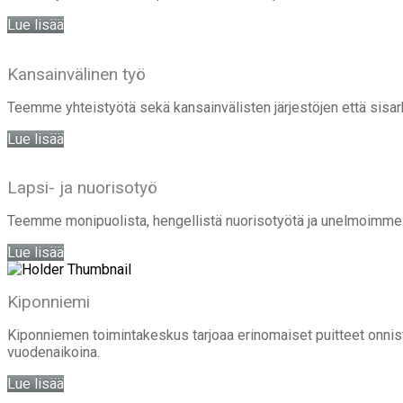
Lue lisää
Kansainvälinen työ
Teemme yhteistyötä sekä kansainvälisten järjestöjen että sisar
Lue lisää
Lapsi- ja nuorisotyö
Teemme monipuolista, hengellistä nuorisotyötä ja unelmoimme
Lue lisää
Kiponniemi
Kiponniemen toimintakeskus tarjoaa erinomaiset puitteet onn
vuodenaikoina.
Lue lisää