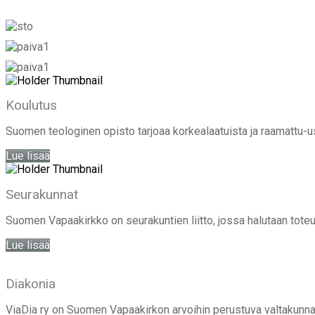
Koulutus
Suomen teologinen opisto tarjoaa korkealaatuista ja raamattu-uskol
Lue lisää
Seurakunnat
Suomen Vapaakirkko on seurakuntien liitto, jossa halutaan tot
Lue lisää
Diakonia
ViaDia ry on Suomen Vapaakirkon arvoihin perustuva valtakunnalli